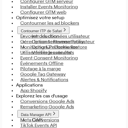
Configurer GTM serveur
Installer Events Monitoring
Configurer GTM web
Optimisez votre setup
Contourner les ad blockers
Contourner ITP de Safari
Envoyer des données utilisateur
Introduction
Gérer le consentement utilisateur
Option 1 : Reverse Proxy
Monitoring & Performance
Option 2 : Cookie Restore
Utiliser les logs avancés
Vérifier les résultats
Event Consent Monitoring
Événements Offline
Pilotage à la marge
Google Tag Gateway
Alertes & Notifications
Applications
App Shopify
Explorez les cas d'usage
Conversions Google Ads
Remarketing Google Ads
Data Manager API
Meta CAPI
Conversions
TikTok Events API