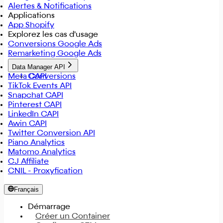
Alertes & Notifications
Applications
App Shopify
Explorez les cas d'usage
Conversions Google Ads
Remarketing Google Ads
Data Manager API
Meta CAPI
Conversions
TikTok Events API
Snapchat CAPI
Pinterest CAPI
LinkedIn CAPI
Awin CAPI
Twitter Conversion API
Piano Analytics
Matomo Analytics
CJ Affiliate
CNIL - Proxyfication
Français
Démarrage
Créer un Container