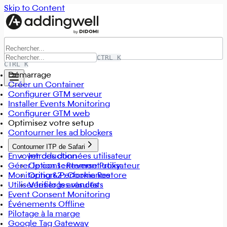
Skip to Content
CTRL K
CTRL K
Démarrage
Créer un Container
Configurer GTM serveur
Installer Events Monitoring
Configurer GTM web
Optimisez votre setup
Contourner les ad blockers
Contourner ITP de Safari
Envoyer des données utilisateur
Introduction
Gérer le consentement utilisateur
Option 1 : Reverse Proxy
Monitoring & Performance
Option 2 : Cookie Restore
Utiliser les logs avancés
Vérifier les résultats
Event Consent Monitoring
Événements Offline
Pilotage à la marge
Google Tag Gateway