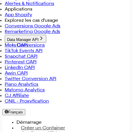
Alertes & Notifications
Applications
App Shopify
Explorez les cas d'usage
Conversions Google Ads
Remarketing Google Ads
Data Manager API
Meta CAPI
Conversions
TikTok Events API
Snapchat CAPI
Pinterest CAPI
LinkedIn CAPI
Awin CAPI
Twitter Conversion API
Piano Analytics
Matomo Analytics
CJ Affiliate
CNIL - Proxyfication
Français
Démarrage
Créer un Container