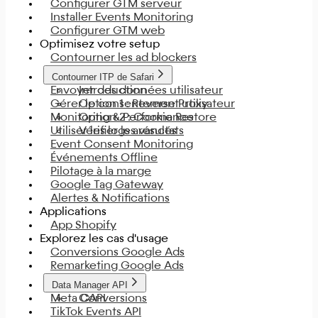
Configurer GTM serveur
Installer Events Monitoring
Configurer GTM web
Optimisez votre setup
Contourner les ad blockers
Contourner ITP de Safari
Envoyer des données utilisateur
Introduction
Gérer le consentement utilisateur
Option 1 : Reverse Proxy
Monitoring & Performance
Option 2 : Cookie Restore
Utiliser les logs avancés
Vérifier les résultats
Event Consent Monitoring
Événements Offline
Pilotage à la marge
Google Tag Gateway
Alertes & Notifications
Applications
App Shopify
Explorez les cas d'usage
Conversions Google Ads
Remarketing Google Ads
Data Manager API
Meta CAPI
Conversions
TikTok Events API