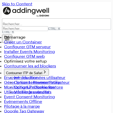
Skip to Content
CTRL K
CTRL K
Démarrage
Créer un Container
Configurer GTM serveur
Installer Events Monitoring
Configurer GTM web
Optimisez votre setup
Contourner les ad blockers
Contourner ITP de Safari
Envoyer des données utilisateur
Introduction
Gérer le consentement utilisateur
Option 1 : Reverse Proxy
Monitoring & Performance
Option 2 : Cookie Restore
Utiliser les logs avancés
Vérifier les résultats
Event Consent Monitoring
Événements Offline
Pilotage à la marge
Google Tag Gateway